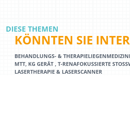
DIESE THEMEN
KÖNNTEN SIE INTER­
BEHANDLUNGS- & THERAPIELIEGEN
MEDIZIN
MTT, KG GERÄT , T-RENA
FOKUSSIERTE STOSSW
LASERTHERAPIE & LASERSCANNER
FOKUSSIERTE MAGNETFELDTHERAPIE SUPER 
DATENSCHUTZ
IMPRESSUM
SITEMAP
KONTA